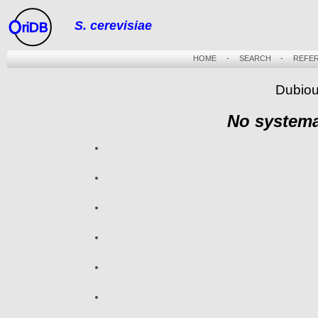
S. cerevisiae
riDB
HOME
-
SEARCH
-
REFE
Dubiou
No systema