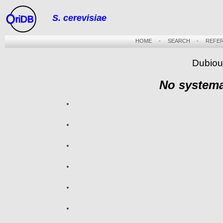
S. cerevisiae
riDB
HOME
-
SEARCH
-
REFE
Dubiou
No systema