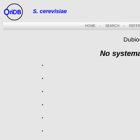
S. cerevisiae
riDB
HOME
-
SEARCH
-
REFE
Dubio
No systema