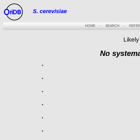
S. cerevisiae
riDB
HOME
-
SEARCH
-
REFE
Likel
No systema