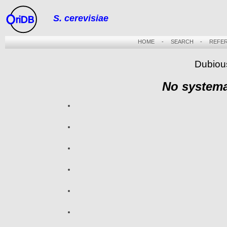
S. cerevisiae
riDB
HOME
-
SEARCH
-
REFE
Dubiou
No systema